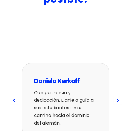
Daniela Kerkoff
A
Con paciencia y
A
dedicación, Daniela guía a
c
sus estudiantes en su
d
 y
camino hacia el dominio
i
del alemán.
m