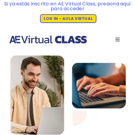
Si ya estás inscrito en AE Virtual Class, presiona aquí
para acceder
LOG IN - AULA VIRTUAL
Skip
to
Toggle
content
Navigati
Inicio
Historia
Programa
Idiomas